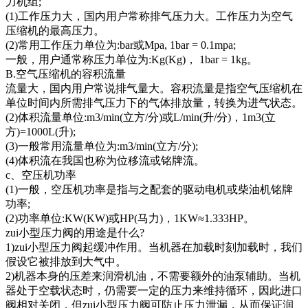
力机组;
(1)工作压力大，国内用户常称排气压力大。工作压力为空气
压缩机的最高压力。
(2)常用工作压力单位为:bar或Mpa, 1bar = 0.1mpa;
一般，用户通常称压力单位为:Kg(Kg)， 1bar = 1kg。
B.空气压缩机的容积流量
流量大，国内用户常说排气量大。容积流量是指空气压缩机在
单位时间内所需排气压力下的气体排放量，转换为进气状态。
(2)体积流量单位:m3/min(立方/分)或L/min(升/分)，1m3(立
方)=1000L(升);
(3)一般常用流量单位为:m3/min(立方/分);
(4)体积流在我国也称为位移流或铭牌流。
c、空压机功率
(1)一般，空压机功率是指与之配套的驱动电机或柴油机铭牌
功率;
(2)功率单位:KW(KW)或HP(马力)，1KW≈1.333HP。
zui小型压力阀的用途是什么?
1)zui小型压力阀起缓冲作用。当机器在加载时刻加载时，我们
假设它被排放到大气中。
2)机器本身的压差来润滑机油，不需要额外的油泵辅助。当机
器处于空载状态时，仍需要一定的压力来维持循环，因此进口
阀相对关闭，但zui小型压力阀可防止压力泄漏，从而保证润