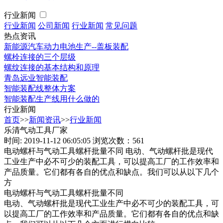
行业新闻
行业新闻
公司新闻
行业新闻
常见问题
热点资讯
新能源汽车动力电池生产--盖板装配
螺栓连接的三个层级
螺纹连接的基本结构和原理
青岛远业智能装配
智能装配线整体方案
智能装配生产线用什么做的
行业新闻
首页
>>
新闻资讯
>>
行业新闻
乐清气动工具厂家
时间: 2019-11-12 06:05:05
浏览次数：561
电动螺杆与气动工具螺杆批量不同 电动、气动螺杆批是现代
工业生产中必不可少的装配工具，可以提高工厂的工作效率和
产品质量。它们都有各自的优点和缺点。我们可以从以下几个
方
电动螺杆与气动工具螺杆批量不同
电动、气动螺杆批是现代工业生产中必不可少的装配工具，可
以提高工厂的工作效率和产品质量。它们都有各自的优点和缺