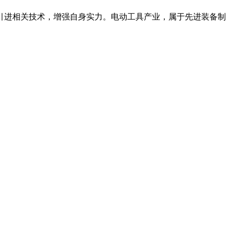
引进相关技术，增强自身实力。电动工具产业，属于先进装备制