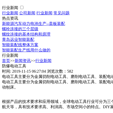
行业新闻
行业新闻
公司新闻
行业新闻
常见问题
热点资讯
新能源汽车动力电池生产--盖板装配
螺栓连接的三个层级
螺纹连接的基本结构和原理
青岛远业智能装配
智能装配线整体方案
智能装配生产线用什么做的
行业新闻
首页
>>
新闻资讯
>>
行业新闻
防爆电动工具
时间: 2019-11-15 06:27:04
浏览次数：582
电动工具主要分为金属切削电动工具、磨削电动工具、装配电
电动工具主要分为金属切削电动工具、磨削电动工具、装配电
动刨床。
根据产品的技术要求和应用领域，全球电动工具行业可分为三个
航天等，具有技术要求高、利润高、市场空间小的特点。DI