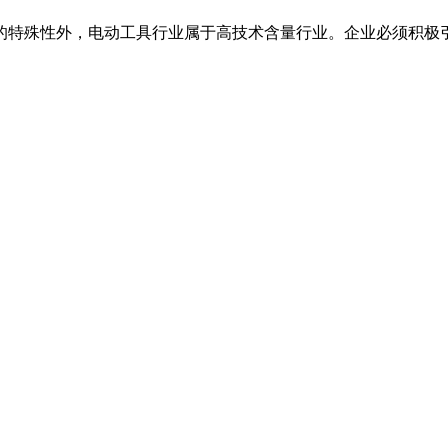
的特殊性外，电动工具行业属于高技术含量行业。企业必须积极