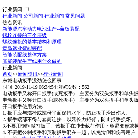
行业新闻
行业新闻
公司新闻
行业新闻
常见问题
热点资讯
新能源汽车动力电池生产--盖板装配
螺栓连接的三个层级
螺纹连接的基本结构和原理
青岛远业智能装配
智能装配线整体方案
智能装配生产线用什么做的
行业新闻
首页
>>
新闻资讯
>>
行业新闻
东城电动扳手没劲怎么回事
时间: 2019-11-19 06:34:54
浏览次数：562
电动扳手又称开口扳手(或死扳手)，主要分为双头扳手和单头扳
电动扳手又称开口扳手(或死扳手)，主要分为双头扳手和单头
开口扳手使用方法:
1. 扳手应与螺栓或螺母平面保持水平，防止扳手滑出伤人。
2. 扳手端部不得与套筒连接，以延长力矩臂，防止扳手损坏。
3.不要用钢锤敲打扳手。该扳手在冲击载荷作用下容易变形或
4. 不要把公制扳手和英制扳手混在一起，以免滑倒和伤害用户