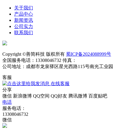
关于我们
产品中心
新闻资讯
公司实力
联系我们
Copyright ©善简科技 版权所有
蜀ICP备2024088999号
全国服务电话：13308046732 传真：
公司地址：成都市龙泉驿区星光西路115号南光工业园
客服
在线客服
分享
微信
新浪微博
QQ空间
QQ好友
腾讯微博
百度贴吧
电话
服务电话：
13308046732
微信