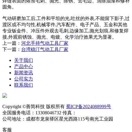
焊缝表面的熔渣毛刺、抛光、除锈、去毛边、清除油漆和修补
圆角。
气动研磨加工后,工件和平坦的光,吐丝的外表,不能留下影子,过
渡区或不均匀性,机械零件,汽车配件、电子产品、五金和其他
专业钣金件、冲压件外观去毛刺,边缘加工,抛光划痕,和修复焊
接,外观前锈蚀、抛光、电镀、化学治疗效果尤为显著。
上一篇：
河北手持气动工具厂家
下一篇：
台湾稳汀气动工具厂家
关于我们
产品中心
新闻资讯
公司实力
联系我们
Copyright ©善简科技 版权所有
蜀ICP备2024088999号
全国服务电话：13308046732 传真：
公司地址：成都市龙泉驿区星光西路115号南光工业园
客服