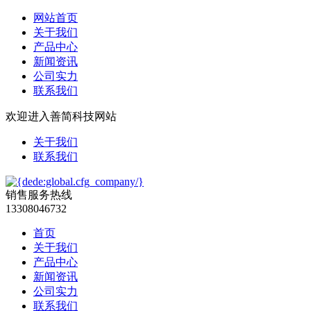
网站首页
关于我们
产品中心
新闻资讯
公司实力
联系我们
欢迎进入善简科技网站
关于我们
联系我们
销售服务热线
13308046732
首页
关于我们
产品中心
新闻资讯
公司实力
联系我们