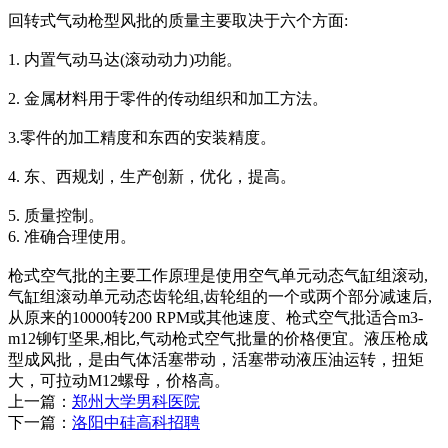
回转式气动枪型风批的质量主要取决于六个方面:
1. 内置气动马达(滚动动力)功能。
2. 金属材料用于零件的传动组织和加工方法。
3.零件的加工精度和东西的安装精度。
4. 东、西规划，生产创新，优化，提高。
5. 质量控制。
6. 准确合理使用。
枪式空气批的主要工作原理是使用空气单元动态气缸组滚动,
气缸组滚动单元动态齿轮组,齿轮组的一个或两个部分减速后,
从原来的10000转200 RPM或其他速度、枪式空气批适合m3-
m12铆钉坚果,相比,气动枪式空气批量的价格便宜。液压枪成
型成风批，是由气体活塞带动，活塞带动液压油运转，扭矩
大，可拉动M12螺母，价格高。
上一篇：
郑州大学男科医院
下一篇：
洛阳中硅高科招聘