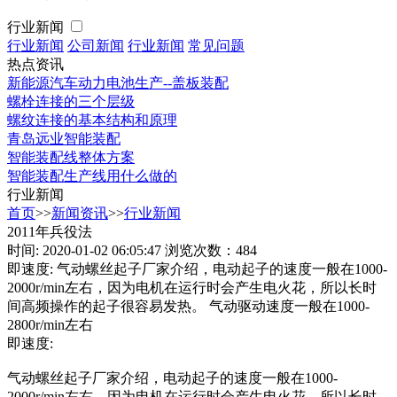
行业新闻
行业新闻
公司新闻
行业新闻
常见问题
热点资讯
新能源汽车动力电池生产--盖板装配
螺栓连接的三个层级
螺纹连接的基本结构和原理
青岛远业智能装配
智能装配线整体方案
智能装配生产线用什么做的
行业新闻
首页
>>
新闻资讯
>>
行业新闻
2011年兵役法
时间: 2020-01-02 06:05:47
浏览次数：484
即速度: 气动螺丝起子厂家介绍，电动起子的速度一般在1000-
2000r/min左右，因为电机在运行时会产生电火花，所以长时
间高频操作的起子很容易发热。 气动驱动速度一般在1000-
2800r/min左右
即速度:
气动螺丝起子厂家介绍，电动起子的速度一般在1000-
2000r/min左右，因为电机在运行时会产生电火花，所以长时