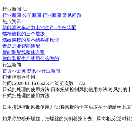
行业新闻
行业新闻
公司新闻
行业新闻
常见问题
热点资讯
新能源汽车动力电池生产--盖板装配
螺栓连接的三个层级
螺纹连接的基本结构和原理
青岛远业智能装配
智能装配线整体方案
智能装配生产线用什么做的
行业新闻
首页
>>
新闻资讯
>>
行业新闻
扭矩控制器作用
时间: 2020-01-16 05:25:14
浏览次数：772
日式批处理的使用方法 日本扭矩控制风批使用方法:将风批的
日式批处理的使用方法
日本扭矩控制风批使用方法:将风批的十字头压在十槽螺丝上压
如果你想松开螺丝，把螺丝的头倒着按下去。风向相反(逆时针