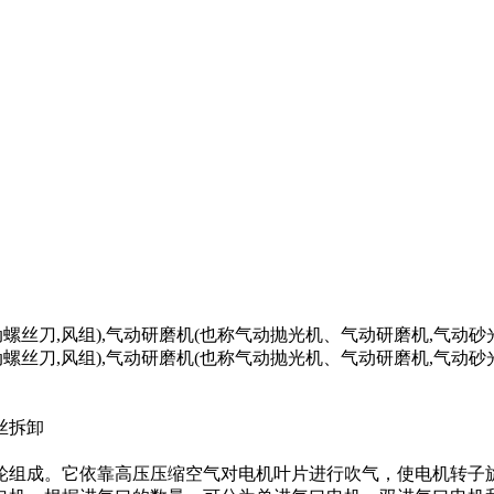
气动螺丝刀,风组),气动研磨机(也称气动抛光机、气动研磨机,气
气动螺丝刀,风组),气动研磨机(也称气动抛光机、气动研磨机,气动
丝拆卸
轮组成。它依靠高压压缩空气对电机叶片进行吹气，使电机转子