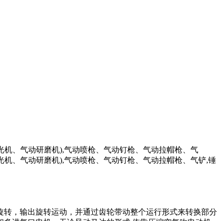
动砂光机、气动研磨机),气动喷枪、气动钉枪、气动拉帽枪、气
砂光机、气动研磨机),气动喷枪、气动钉枪、气动拉帽枪、气铲,锤
旋转，输出旋转运动，并通过齿轮带动整个运行形式来转换部分