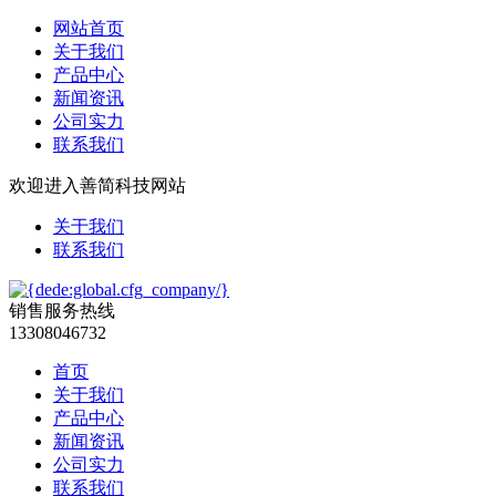
网站首页
关于我们
产品中心
新闻资讯
公司实力
联系我们
欢迎进入善简科技网站
关于我们
联系我们
销售服务热线
13308046732
首页
关于我们
产品中心
新闻资讯
公司实力
联系我们