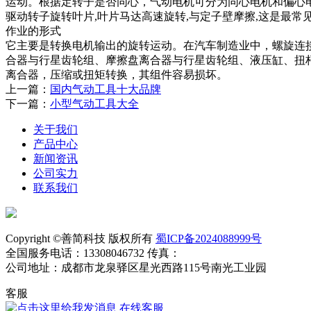
运动。根据定转子是否同心，气动电机可分为同心电机和偏心
驱动转子旋转叶片,叶片马达高速旋转,与定子壁摩擦,这是最常
作业的形式
它主要是转换电机输出的旋转运动。在汽车制造业中，螺旋连
合器与行星齿轮组、摩擦盘离合器与行星齿轮组、液压缸、扭
离合器，压缩或扭矩转换，其组件容易损坏。
上一篇：
国内气动工具十大品牌
下一篇：
小型气动工具大全
关于我们
产品中心
新闻资讯
公司实力
联系我们
Copyright ©善简科技 版权所有
蜀ICP备2024088999号
全国服务电话：13308046732 传真：
公司地址：成都市龙泉驿区星光西路115号南光工业园
客服
在线客服