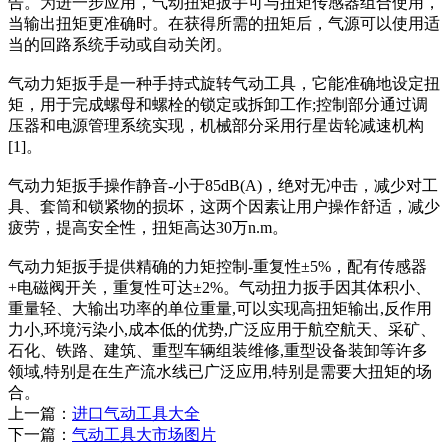
告。为进一步应用，气动扭矩扳手可与扭矩传感器组合使用，
当输出扭矩更准确时。在获得所需的扭矩后，气源可以使用适
当的回路系统手动或自动关闭。
气动力矩扳手是一种手持式旋转气动工具，它能准确地设定扭
矩，用于完成螺母和螺栓的锁定或拆卸工作;控制部分通过调
压器和电源管理系统实现，机械部分采用行星齿轮减速机构
[1]。
气动力矩扳手操作静音-小于85dB(A)，绝对无冲击，减少对工
具、套筒和锁紧物的损坏，这两个因素让用户操作舒适，减少
疲劳，提高安全性，扭矩高达30万n.m。
气动力矩扳手提供精确的力矩控制-重复性±5%，配有传感器
+电磁阀开关，重复性可达±2%。气动扭力扳手因其体积小、
重量轻、大输出功率的单位重量,可以实现高扭矩输出,反作用
力小,环境污染小,成本低的优势,广泛应用于航空航天、采矿、
石化、铁路、建筑、重型车辆组装维修,重型设备装卸等许多
领域,特别是在生产流水线已广泛应用,特别是需要大扭矩的场
合。
上一篇：
进口气动工具大全
下一篇：
气动工具大市场图片