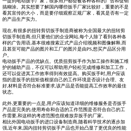
一提到电动扳手厂家，很多用户都会被各种各样的广告和促销
搞糊涂。其实想要了解国内哪些扳手厂家比较好，重要的不是
看其宣传的大小，而是要仔细观察正规厂家，看其是否有一定
的产品生产实力。
现在,有很多的扭转剪切扳手制造商被称为全国最大的扭转剪
切扳手制造商,但只要他们的企业网站,每个人除了看到各种各
样的广告用语,基本很难搜索正式产品介绍视频和图像解释,而
且甚至可能产品的图片和工厂的图片是由PS,想买产品区分用
户。
电动扳手产品的优缺点。优质扭剪扳手作为加工操作和施工维
护的辅助产品，不仅可以帮助用户轻松完成维修和加工工作，
还可以促进其工作效率得到有效提高。购买扳手时,用户应该
指的是扳手的扭矩值根据自己的工作环境是否设计合理、友
好,材料是否符合标准要求,该产品是否能提高工作效率的最佳
状态。
此外,更重要的一点是,用户应该知道详细的维修服务是否扳手
产品是完美的,使用寿命和合适的工作范围是否符合自己的工
作需要,和这样的考虑范围也很难放弃扳手的厂家。
相比外国电动扳手的进口设备制造商,随着科学技术的逐步加
强,近年来,国内扭转剪切扳手产品也开始凸显了更优良的性能