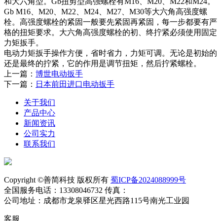
和大六角型。Gb扭剪型高强螺栓有M16、M20、M22和M24。
Gb M16、M20、M22、M24、M27、M30等大六角高强度螺
栓。高强度螺栓的紧固一般要先紧固再紧固，每一步都要有严
格的扭矩要求。大六角高强度螺栓的初、终拧紧必须使用固定
力矩扳手。
电动力矩扳手操作方便，省时省力，力矩可调。无论是初始的
还是最终的拧紧，它的作用是调节扭矩，然后拧紧螺栓。
上一篇：
博世电动扳手
下一篇：
日本前田进口电动扳手
关于我们
产品中心
新闻资讯
公司实力
联系我们
Copyright ©善简科技 版权所有
蜀ICP备2024088999号
全国服务电话：13308046732 传真：
公司地址：成都市龙泉驿区星光西路115号南光工业园
客服