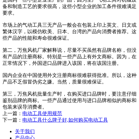
备和制造工艺的要求很高，这些小型企业的加工条件很难满足
要求。
市场上的气动工具三无产品一般会在包装上印上英文、日文或
繁体汉字，以模仿欧美、日本、台湾的产品向消费者推荐。这
些产品的性能和寿命很难保证。
第二，万焦风机厂家解释说，尽量不买虽然有品牌名称，但没
有产品的注册商标。特别是一些产品上有外文商标。因为，在
正常情况下，外国进口品牌进入该国，将在该国注册。
国内企业在中国使用外文注册商标很难获得批准。所以，这种
产品不乏假冒伪劣之嫌。当然，质量很难保证。
第三，万焦风机批量生产时，在购买进口品牌时，要注意仔细
鉴别品牌的商标。一些产品通过使用与进口品牌相似的商标和
包装来误导消费者。
上一篇：
电动工具使用规范
下一篇：
电动工具什么牌子好,如何购买电动工具
关于我们
产品中心