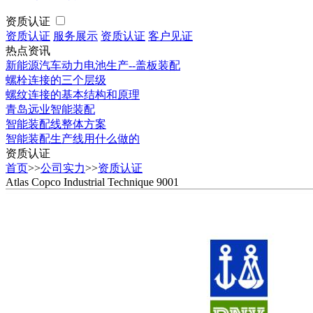
资质认证
资质认证
服务展示
资质认证
客户见证
热点资讯
新能源汽车动力电池生产--盖板装配
螺栓连接的三个层级
螺纹连接的基本结构和原理
青岛远业智能装配
智能装配线整体方案
智能装配生产线用什么做的
资质认证
首页
>>
公司实力
>>
资质认证
Atlas Copco Industrial Technique 9001