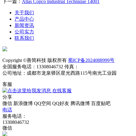
下一篇：
Atlas Copco Industrial Technique 14001
关于我们
产品中心
新闻资讯
公司实力
联系我们
Copyright ©善简科技 版权所有
蜀ICP备2024088999号
全国服务电话：13308046732 传真：
公司地址：成都市龙泉驿区星光西路115号南光工业园
客服
在线客服
分享
微信
新浪微博
QQ空间
QQ好友
腾讯微博
百度贴吧
电话
服务电话：
13308046732
微信