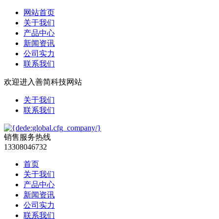
网站首页
关于我们
产品中心
新闻资讯
公司实力
联系我们
欢迎进入善简科技网站
关于我们
联系我们
销售服务热线
13308046732
首页
关于我们
产品中心
新闻资讯
公司实力
联系我们