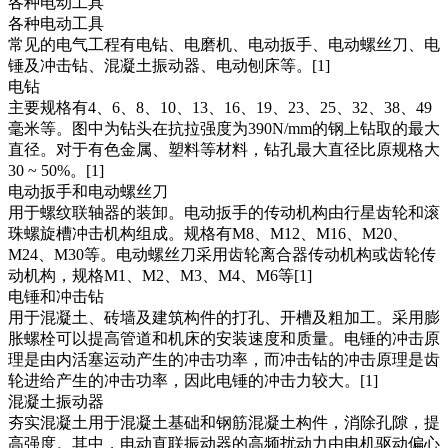
各种电动工具
各种电动工具
常见的电气工程有电钻、电磨机、电动扳手、电动螺丝刀、电
锤及冲击钻、混凝土振动器、电动刨床等。[1]
电钻
主要规格有4、6、8、10、13、16、19、23、25、32、38、49
毫米等。图中为钻头在抗拉强度为390N/mm的钢上钻取的最大
直径。对于有色金属、塑料等材料，钻孔最大直径比原规格大
30 ~ 50%。[1]
电动扳手和电动螺丝刀
用于螺纹联轴器的装卸。电动扳手的传动机构由行星齿轮和滚
珠螺旋槽冲击机构组成。规格有M8、M12、M16、M20、
M24、M30等。电动螺丝刀采用齿轮离合器传动机构或齿轮传
动机构，规格M1、M2、M3、M4、M6等[1]
电锤和冲击钻
用于混凝土、砖墙及建筑构件的打孔、开槽及粗加工。采用膨
胀螺栓可以提高管道和机床的安装速度和质量。电锤的冲击原
理是由内活塞运动产生的冲击功率，而冲击钻的冲击原理是齿
轮进给产生的冲击功率，因此电锤的冲击力较大。[1]
混凝土振动器
夯实混凝土用于混凝土基础和钢筋混凝土构件，消除孔隙，提
高强度。其中，电动直联振动器的高频扰动力由电机驱动偏心