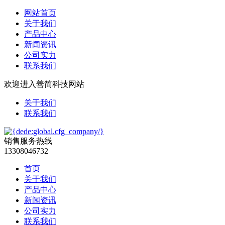
网站首页
关于我们
产品中心
新闻资讯
公司实力
联系我们
欢迎进入善简科技网站
关于我们
联系我们
销售服务热线
13308046732
首页
关于我们
产品中心
新闻资讯
公司实力
联系我们