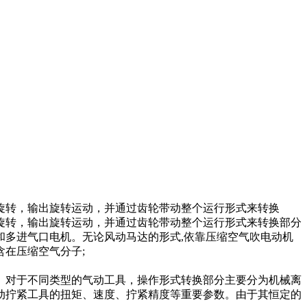
旋转，输出旋转运动，并通过齿轮带动整个运行形式来转换
旋转，输出旋转运动，并通过齿轮带动整个运行形式来转换部分
多进气口电机。无论风动马达的形式,依靠压缩空气吹电动机
含在压缩空气分子;
。对于不同类型的气动工具，操作形式转换部分主要分为机械离
动拧紧工具的扭矩、速度、拧紧精度等重要参数。由于其恒定的