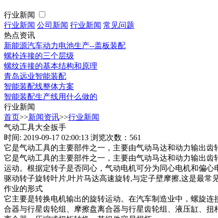
行业新闻
行业新闻
公司新闻
行业新闻
常见问题
热点资讯
新能源汽车动力电池生产--盖板装配
螺栓连接的三个层级
螺纹连接的基本结构和原理
青岛远业智能装配
智能装配线整体方案
智能装配生产线用什么做的
行业新闻
首页
>>
新闻资讯
>>
行业新闻
气动工具大全扳手
时间: 2019-09-17 02:00:13
浏览次数：561
它是气动工具的主要部件之一，主要由气动马达和动力输出齿
它是气动工具的主要部件之一，主要由气动马达和动力输出齿
运动。根据定转子是否同心，气动电机可分为同心电机和偏心
驱动转子旋转叶片,叶片马达高速旋转,与定子壁摩擦,这是最常
作业的形式
它主要是转换电机输出的旋转运动。在汽车制造业中，螺旋连
合器与行星齿轮组、摩擦盘离合器与行星齿轮组、液压缸、扭