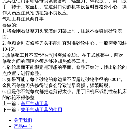
尤其在使用多轴螺母锁紧设备时，螺丝刀、棘轮扳手、斜口扳
手、转子、攻丝机、管道斜口切割机等设备时要格外小心。操
作人员应注意预防扭矩不良反应。
气动工具注意两件事
要做的:
1. 将金刚石修整刀头安装到刀架上时，注意不要碰到砂轮表
面。
2. 单颗金刚石修整刀头不能垂直对准砂轮中心，一般需要倾斜
10-15°。
3.热修整工具不应“淬火”(指突然冷却)。在干式修整中，两次
修整之间的间隔必须足够冷却热修整工具。
4. 砂轮表面不能假定是理想的平面。修整开始时，找出砂轮的
点位置，进行修整。
5. 如果可能，每个砂轮的修边量不应超过砂轮半径的0.001”。
金刚石修整刀头修得过多会导致过早磨损，频繁断裂。
6. 但是你不能每次都把边剪得太小。用于旧机床或刚性差机床
的砂轮不得修整
上一篇：
高压气动工具
下一篇：
关于气动工具的使用
关于我们
产品中心