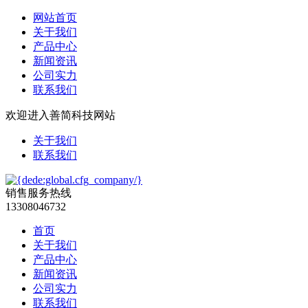
网站首页
关于我们
产品中心
新闻资讯
公司实力
联系我们
欢迎进入善简科技网站
关于我们
联系我们
销售服务热线
13308046732
首页
关于我们
产品中心
新闻资讯
公司实力
联系我们