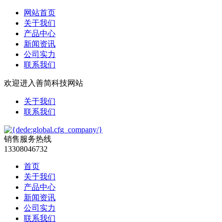
网站首页
关于我们
产品中心
新闻资讯
公司实力
联系我们
欢迎进入善简科技网站
关于我们
联系我们
销售服务热线
13308046732
首页
关于我们
产品中心
新闻资讯
公司实力
联系我们