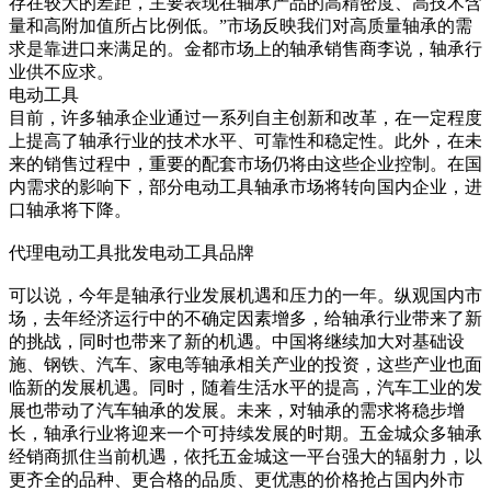
存在较大的差距，主要表现在轴承产品的高精密度、高技术含
量和高附加值所占比例低。”市场反映我们对高质量轴承的需
求是靠进口来满足的。金都市场上的轴承销售商李说，轴承行
业供不应求。
电动工具
目前，许多轴承企业通过一系列自主创新和改革，在一定程度
上提高了轴承行业的技术水平、可靠性和稳定性。此外，在未
来的销售过程中，重要的配套市场仍将由这些企业控制。在国
内需求的影响下，部分电动工具轴承市场将转向国内企业，进
口轴承将下降。
代理电动工具批发电动工具品牌
可以说，今年是轴承行业发展机遇和压力的一年。纵观国内市
场，去年经济运行中的不确定因素增多，给轴承行业带来了新
的挑战，同时也带来了新的机遇。中国将继续加大对基础设
施、钢铁、汽车、家电等轴承相关产业的投资，这些产业也面
临新的发展机遇。同时，随着生活水平的提高，汽车工业的发
展也带动了汽车轴承的发展。未来，对轴承的需求将稳步增
长，轴承行业将迎来一个可持续发展的时期。五金城众多轴承
经销商抓住当前机遇，依托五金城这一平台强大的辐射力，以
更齐全的品种、更合格的品质、更优惠的价格抢占国内外市