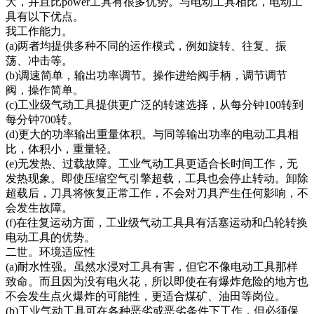
大，并且比power工具有很多优势。与电动工具相比，电动工
具有以下优点。
我工作能力。
(a)两者均提供多种不同的运作模式，例如旋转、往复、振
荡、冲击等。
(b)调速简单，输出功率调节。操作进给阀手柄，调节调节
阀，操作简单。
(c)工业级气动工具提供更广泛的转速选择，从每分钟100转到
每分钟700转。
(d)更大的功率输出重量体积。与同等输出功率的电动工具相
比，体积小，重量轻。
(e)无发热、过载故障。工业气动工具更适合长时间工作，无
发热现象。即使压缩空气引擎超载，工具也会停止转动。卸除
超载后，刀具将恢复正常工作，不会对刀具产生任何影响，不
会发生故障。
(f)在往复运动方面，工业级气动工具具有活塞运动和凸轮转换
电动工具的优势。
二世。环境适应性
(a)耐水性强。虽然水浸对工具有害，但它不像电动工具那样
致命。而且因为没有电火花，所以即使在有爆炸危险的地方也
不会发生点火爆炸的可能性，更适合煤矿、油田等岗位。
(b)工业气动工具可在各种恶劣或恶劣条件下工作，但必须保