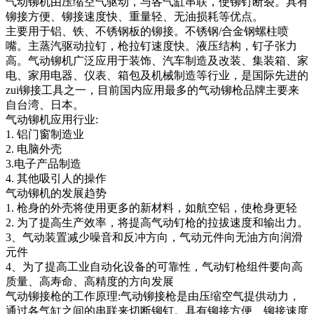
气动铆机由压缩空气驱动，与各气缸串联，使铆钉断裂。具有
铆接方便、铆接速度快、重量轻、无油损耗等优点。
主要用于铝、铁、不锈钢板的铆接。不锈钢/合金钢螺柱喷
嘴。主蒸汽驱动拉钉，枪拉钉速度快。液压结构，钉子张力
高。气动铆机广泛应用于装饰、汽车制造及改装、集装箱、家
电、家用电器、仪表、箱包及机械制造等行业，是国际先进的
zui铆接工具之一，目前国内应用最多的气动铆枪品牌主要来
自台湾、日本。
气动铆机应用行业:
1. 铝门窗制造业
2. 电脑外壳
3.电子产品制造
4. 其他吸引人的操作
气动铆机的发展趋势
1. 枪身的外壳将使用更多的新材料，如航空铝，使枪身更轻
2. 为了提高生产效率，将提高气动钉枪的拉拔速度和输出力。
3、气动装置减少噪音和反冲方向，气动元件向无油方向润滑
元件
4、为了提高工业自动化设备的可靠性，气动钉枪组件要向高
质量、高寿命、高精度的方向发展
气动铆接枪的工作原理:气动铆接枪是由压缩空气提供动力，
通过各气缸之间的串联来切断铆钉。具有铆接方便、铆接速度