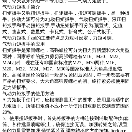
烦，今天就来介绍一种专用扳手——气动力矩扳手。
气动力矩扳手简介
扭矩扳手又称扭矩扳手，扭矩扳手，扭矩可调扳手，是一种扳
手。按动力源可分为:电动扭矩扳手、气动扭矩扳手、液压扭
矩扳手和手动扭矩扳手;手动扭矩扳手可分为:预置式、定值
式、拨盘式、数显式、卡瓦式、折弯式、公斤式扳手。
气动力矩扳手zui的主要特点是力矩可设定，力矩可调。
气动力矩扳手的应用
扭矩扳手是紧固螺栓，高强螺栓可分为扭力剪切型和大六角型
两种，国家标准的扭力剪切高强螺栓有M16、M20、M22、
M24四种，现在还有非国家标准的M27、M30两种;M16、
M20、M22、M24、M27、M30等国家标准大六角高强度螺
栓。高强度螺栓的紧固一般是先紧固后紧固，每一步都需要有
严格的扭矩要求。大六角高强度螺栓的初、终拧紧必须使用固
定力矩扳手。
气动力矩扳手的使用方法
A.力矩扳手使用时，应根据测量工件的要求，选用量程适中的
力矩扳手。所测扭矩值不应小于所使用扭矩测试仪测量范围的
20%。
b、使用扭矩扳手时，首先将扳手的方榫连接到辅助配件(如套
筒、各种批量喷嘴等)上，确保连接无误。加强转矩之前,设置
值的力量需要加强,锁锁紧装置,调整转移的方向按钮afterforce