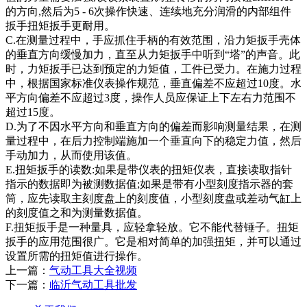
的方向,然后为5 - 6次操作快速、连续地充分润滑的内部组件
扳手扭矩扳手更耐用。
C.在测量过程中，手应抓住手柄的有效范围，沿力矩扳手壳体
的垂直方向缓慢加力，直至从力矩扳手中听到“塔”的声音。此
时，力矩扳手已达到预定的力矩值，工件已受力。在施力过程
中，根据国家标准仪表操作规范，垂直偏差不应超过10度。水
平方向偏差不应超过3度，操作人员应保证上下左右力范围不
超过15度。
D.为了不因水平方向和垂直方向的偏差而影响测量结果，在测
量过程中，在后力控制端施加一个垂直向下的稳定力值，然后
手动加力，从而使用该值。
E.扭矩扳手的读数:如果是带仪表的扭矩仪表，直接读取指针
指示的数据即为被测数据值;如果是带有小型刻度指示器的套
筒，应先读取主刻度盘上的刻度值，小型刻度盘或差动气缸上
的刻度值之和为测量数据值。
F.扭矩扳手是一种量具，应轻拿轻放。它不能代替锤子。扭矩
扳手的应用范围很广。它是相对简单的加强扭矩，并可以通过
设置所需的扭矩值进行操作。
上一篇：
气动工具大全视频
下一篇：
临沂气动工具批发