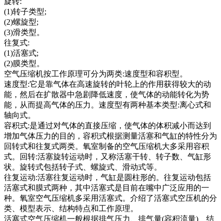
旋转:
(1)转子类型;
(2)螺旋型;
(3)滑类型。
往复式:
(1)活塞式;
(2)膜类型。
空气压缩机按工作原理可分为两类:速度型和容积型。
速度型:它是靠气体在高速旋转的叶轮上的作用获得较大的动
能，然后在扩散器中急剧降低速度，使气体的动能转化为势
能，从而提高气体的压力。速度型有两种基本类型:离心式和
轴向式。
容积式:是通过对气体的直接压缩，使气体的体积减小而达到
增加气体压力的目的，容积式根据测量活塞和气缸的特性分为
回转式和往复式两类。氧室制备的空气压缩机大多采用容积
式。回转:活塞旋转运动时，又称活塞干转、转子数、气缸形
状。旋转式包括转子式、螺旋式、滑动式等。
往复运动:活塞往复运动时，气缸是圆柱形的。往复运动包括
活塞式和膜式两种，其中活塞式是目前在嘴中广泛应用的一
种。氧室空气压缩机多采用活塞式。介绍了活塞式空压机的分
类、模型表示、结构特点和工作原理。
活塞式空气压缩机一般根据排气压力、排气量(容积流量)、结