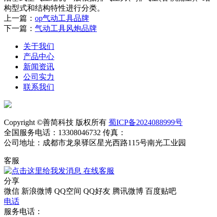
构型式和结构特性进行分类。
上一篇：
op气动工具品牌
下一篇：
气动工具风炮品牌
关于我们
产品中心
新闻资讯
公司实力
联系我们
Copyright ©善简科技 版权所有
蜀ICP备2024088999号
全国服务电话：13308046732 传真：
公司地址：成都市龙泉驿区星光西路115号南光工业园
客服
在线客服
分享
微信
新浪微博
QQ空间
QQ好友
腾讯微博
百度贴吧
电话
服务电话：