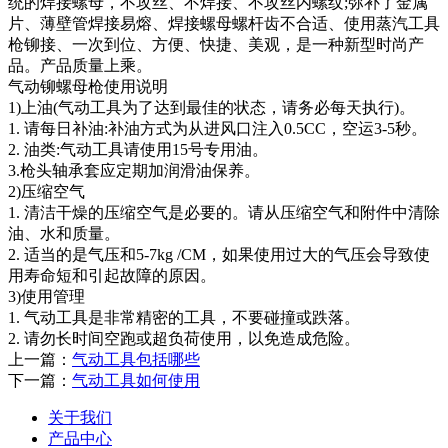
统的焊接螺母，不攻丝、不焊接、不攻丝内螺纹;弥补了金属
片、薄壁管焊接易熔、焊接螺母螺杆齿不合适、使用蒸汽工具
枪铆接、一次到位、方便、快捷、美观，是一种新型时尚产
品。产品质量上乘。
气动铆螺母枪使用说明
1)上油(气动工具为了达到最佳的状态，请务必每天执行)。
1. 请每日补油:补油方式为从进风口注入0.5CC，空运3-5秒。
2. 油类:气动工具请使用15号专用油。
3.枪头轴承套应定期加润滑油保养。
2)压缩空气
1. 清洁干燥的压缩空气是必要的。请从压缩空气和附件中清除
油、水和质量。
2. 适当的是气压和5-7kg /CM，如果使用过大的气压会导致使
用寿命短和引起故障的原因。
3)使用管理
1. 气动工具是非常精密的工具，不要碰撞或跌落。
2. 请勿长时间空跑或超负荷使用，以免造成危险。
上一篇：
气动工具包括哪些
下一篇：
气动工具如何使用
关于我们
产品中心