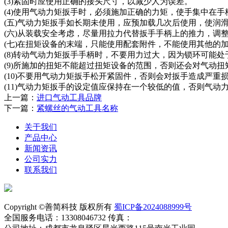
(3)紧固时应使用正确的接头尺寸，以减少人为误差。
(4)使用气动力矩扳手时，必须施加正确的力矩，使手集中在
(五)气动力矩扳手如长期未使用，应预加载几次后使用，使润
(六)从装载安全考虑，尽量用拉力代替扳手手柄上的推力，调
(七)在扭矩设备的末端，只能使用配套附件，不能使用其他的
(8)转动气动力矩扳手手柄时，不要用力过大，因为锁环可能处
(9)所施加的扭矩不能超过扭矩设备的范围，否则还会对气动
(10)不要用气动力矩扳手松开紧固件，否则会对扳手造成严重
(11)气动力矩扳手的设定值应保持在一个较低的值，否则气动
上一篇：
进口气动工具品牌
下一篇：
紧螺丝的气动工具名称
关于我们
产品中心
新闻资讯
公司实力
联系我们
Copyright ©善简科技 版权所有
蜀ICP备2024088999号
全国服务电话：13308046732 传真：