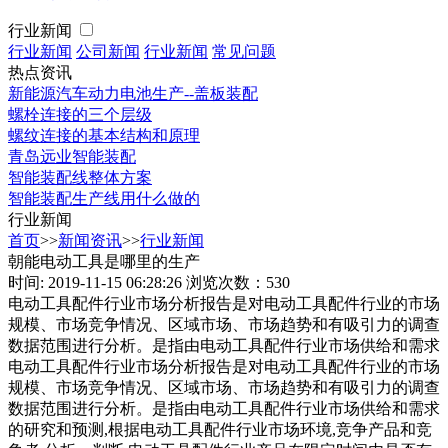
行业新闻
行业新闻
公司新闻
行业新闻
常见问题
热点资讯
新能源汽车动力电池生产--盖板装配
螺栓连接的三个层级
螺纹连接的基本结构和原理
青岛远业智能装配
智能装配线整体方案
智能装配生产线用什么做的
行业新闻
首页
>>
新闻资讯
>>
行业新闻
朝能电动工具是哪里的生产
时间: 2019-11-15 06:28:26
浏览次数：530
电动工具配件行业市场分析报告是对电动工具配件行业的市场
规模、市场竞争情况、区域市场、市场趋势和有吸引力的调查
数据范围进行分析。是指由电动工具配件行业市场供给和需求
电动工具配件行业市场分析报告是对电动工具配件行业的市场
规模、市场竞争情况、区域市场、市场趋势和有吸引力的调查
数据范围进行分析。是指由电动工具配件行业市场供给和需求
的研究和预测,根据电动工具配件行业市场环境,竞争产品和竞