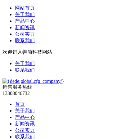
网站首页
关于我们
产品中心
新闻资讯
公司实力
联系我们
欢迎进入善简科技网站
关于我们
联系我们
销售服务热线
13308046732
首页
关于我们
产品中心
新闻资讯
公司实力
联系我们