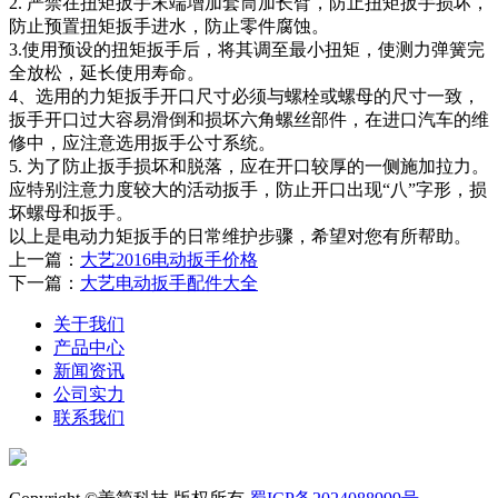
2. 严禁在扭矩扳手末端增加套筒加长臂，防止扭矩扳手损坏，
防止预置扭矩扳手进水，防止零件腐蚀。
3.使用预设的扭矩扳手后，将其调至最小扭矩，使测力弹簧完
全放松，延长使用寿命。
4、选用的力矩扳手开口尺寸必须与螺栓或螺母的尺寸一致，
扳手开口过大容易滑倒和损坏六角螺丝部件，在进口汽车的维
修中，应注意选用扳手公寸系统。
5. 为了防止扳手损坏和脱落，应在开口较厚的一侧施加拉力。
应特别注意力度较大的活动扳手，防止开口出现“八”字形，损
坏螺母和扳手。
以上是电动力矩扳手的日常维护步骤，希望对您有所帮助。
上一篇：
大艺2016电动扳手价格
下一篇：
大艺电动扳手配件大全
关于我们
产品中心
新闻资讯
公司实力
联系我们