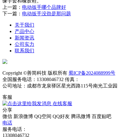
缘手套和橡胶鞋。
上一篇：
电动扳手哪个品牌好
下一篇：
电动扳手没劲是那问题
关于我们
产品中心
新闻资讯
公司实力
联系我们
Copyright ©善简科技 版权所有
蜀ICP备2024088999号
全国服务电话：13308046732 传真：
公司地址：成都市龙泉驿区星光西路115号南光工业园
客服
在线客服
分享
微信
新浪微博
QQ空间
QQ好友
腾讯微博
百度贴吧
电话
服务电话：
13308046732