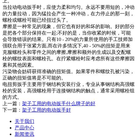
上。
当拉动电动扳手时，应使力柔和均匀。永远不要用短的，冲动
的力量拉动，因为猛拉会产生一种冲动，在力停止的那一刻，
螺栓或螺栓可能已经扭过头了。
摩擦是一种常见的现象，但它也有好的和坏的影响。好的部分
是把各个部分保持在一起;不好的是，当你收紧的时候，可能
会导致错误的结果。只有10 - 20%的力量所使用的手工技师加
强联合用于张紧方面,而在许多情况下,40 - 50%的扭矩是用来
克服螺栓头和零件之间的摩擦,摩擦和额外的生成以及交配螺
栓的螺纹表面和螺栓孔。在拧紧螺栓时应考虑所有这些摩擦因
素和其他因素。
污染物会妨碍获得准确的扭矩值。如果零件和螺纹孔被污染，
正确的扭矩值将是不可能的。
电扭剪扳手主要用于钢结构安装行业，专业从事钢结构高强螺
栓的安装，高强螺栓用于连接钢结构的触点，通常采用螺栓组
的方式。
上一篇：
架子工用的电动扳手什么牌子的好
下一篇：
架子工用的电动扳手好
关于我们
产品中心
新闻资讯