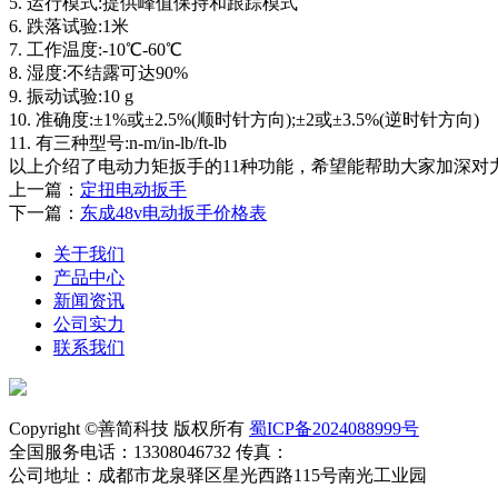
5. 运行模式:提供峰值保持和跟踪模式
6. 跌落试验:1米
7. 工作温度:-10℃-60℃
8. 湿度:不结露可达90%
9. 振动试验:10 g
10. 准确度:±1%或±2.5%(顺时针方向);±2或±3.5%(逆时针方向)
11. 有三种型号:n-m/in-lb/ft-lb
以上介绍了电动力矩扳手的11种功能，希望能帮助大家加深对
上一篇：
定扭电动扳手
下一篇：
东成48v电动扳手价格表
关于我们
产品中心
新闻资讯
公司实力
联系我们
Copyright ©善简科技 版权所有
蜀ICP备2024088999号
全国服务电话：13308046732 传真：
公司地址：成都市龙泉驿区星光西路115号南光工业园