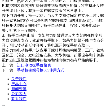
相对应，然后装入扳手套筒，将销插入，用橡胶圈固定。
B.将控制装置的扭矩旋钮调整到所需的扭矩值，将主机正反转
开关调到正位，将扳手套在螺纹接头的六角形上。
按下电源开关，扳手启动。当反力支撑臂固定在支座上时，螺
栓开始紧固(支点可以是相邻的螺栓或支点的其他位置)。当螺
栓扭矩达到预定扭矩时，扳手自动停止，拧紧，松开电源开
关，拧紧下一个螺栓。
d、扳手自动停止后，支架的力矩臂通过反力支架的弹性变形
力自动脱离支点，然后将扳手取下。如果力矩臂不能与支点分
开，可以转动正反转开关，将电源开关扳手的点取下。
固定力矩电动扳手广泛应用于螺栓焊接结构桥梁、工厂、铁塔
及化工、冶金、发电设备安装。大型机械、起重设备和车辆装
配作业以及螺纹紧固件的扭矩和轴向拉力都有严格的要求。
上一篇：
进口电动扳手价格表
下一篇：
手动拉铆螺母枪605使用方式
关于我们
产品中心
新闻资讯
公司实力
联系我们