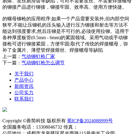
易熔、攻丝易滑齿等缺陷，可对不需要攻丝、不需要焊接螺母
的铆接产品进行铆接，铆接牢固、效率高、使用方便快捷。
的螺母铆枪的应用程序:如果一个产品需要安装外,但内部空间
狭窄,不能让压铆机的压头输入进行压力铆接和射击等方法不
能达到强度要求,然后压铆是不可行的,必须使用拉铆。适用于
各种厚度板管(0.5mm - 6mm)的紧固领域。采用气动或手动铆
接枪可进行铆接紧固，方便牢固;取代了传统的焊接螺母，弥
补了金属片、薄壁管焊接熔丝、焊接螺母等缺陷
上一篇：
气动铆钉枪厂家
下一篇：
气动铆钉枪怎么调节
关于我们
产品中心
新闻资讯
公司实力
联系我们
Copyright ©善简科技 版权所有
蜀ICP备2024088999号
全国服务电话：13308046732 传真：
公司地址：成都市龙泉驿区星光西路115号南光工业园