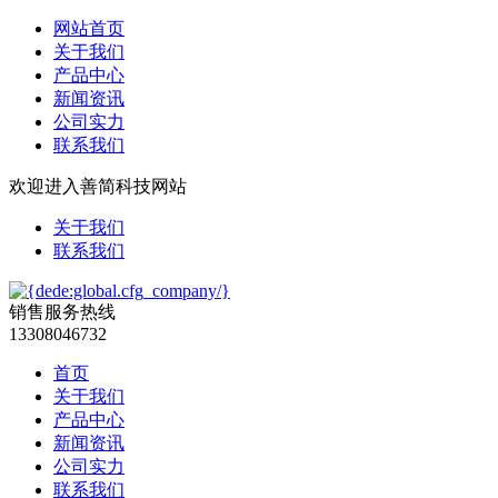
网站首页
关于我们
产品中心
新闻资讯
公司实力
联系我们
欢迎进入善简科技网站
关于我们
联系我们
销售服务热线
13308046732
首页
关于我们
产品中心
新闻资讯
公司实力
联系我们