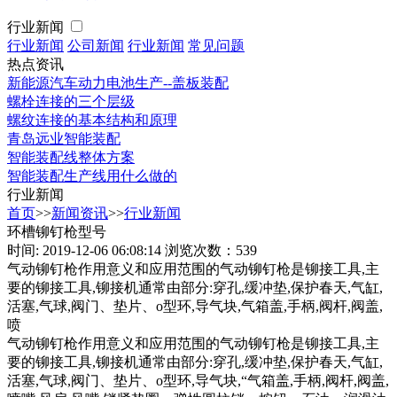
行业新闻
行业新闻
公司新闻
行业新闻
常见问题
热点资讯
新能源汽车动力电池生产--盖板装配
螺栓连接的三个层级
螺纹连接的基本结构和原理
青岛远业智能装配
智能装配线整体方案
智能装配生产线用什么做的
行业新闻
首页
>>
新闻资讯
>>
行业新闻
环槽铆钉枪型号
时间: 2019-12-06 06:08:14
浏览次数：539
气动铆钉枪作用意义和应用范围的气动铆钉枪是铆接工具,主
要的铆接工具,铆接机通常由部分:穿孔,缓冲垫,保护春天,气缸,
活塞,气球,阀门、垫片、o型环,导气块,气箱盖,手柄,阀杆,阀盖,
喷
气动铆钉枪作用意义和应用范围的气动铆钉枪是铆接工具,主
要的铆接工具,铆接机通常由部分:穿孔,缓冲垫,保护春天,气缸,
活塞,气球,阀门、垫片、o型环,导气块,“气箱盖,手柄,阀杆,阀盖,