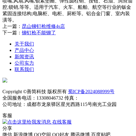
喷嘴,风扇,风嘴,锁紧垫圈、弹性圆柱销、按钮、石油、润滑油
腔,锁销,等等。适用于汽车、火车、船舶、航空等行业的钣金
紧固连接结构;电脑柜、电柜、厨柜等。铝合金门窗、室内装
潢等。
上一篇：
昆山铆钉枪维修4s店
下一篇：
铆钉枪不能铆了
关于我们
产品中心
新闻资讯
公司实力
联系我们
Copyright ©善简科技 版权所有
蜀ICP备2024088999号
全国服务电话：13308046732 传真：
公司地址：成都市龙泉驿区星光西路115号南光工业园
客服
在线客服
分享
微信
新浪微博
QQ空间
QQ好友
腾讯微博
百度贴吧