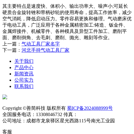
其主要特点是速度快、体积小、输出功率大、噪声小;可延长
硬质合金旋转锉和带柄砂轮的使用寿命，提高工作效率，减少
空气消耗，降低启动压力。零件容易更换和修理。气动磨床优
于电动工具，广泛应用于各种金属精密加工:铸造、钣金件、
金属焊接件、机械零件、各种模具及异型工件加工、磨削平
面、磨削倒角、去毛刺、磨削、抛光、雕刻等作业。
上一篇：
气动工具厂家名字
下一篇：
河北手持气动工具厂家
关于我们
产品中心
新闻资讯
公司实力
联系我们
Copyright ©善简科技 版权所有
蜀ICP备2024088999号
全国服务电话：13308046732 传真：
公司地址：成都市龙泉驿区星光西路115号南光工业园
客服