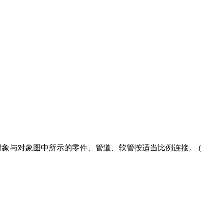
(2)将对象与对象图中所示的零件、管道、软管按适当比例连接。 (