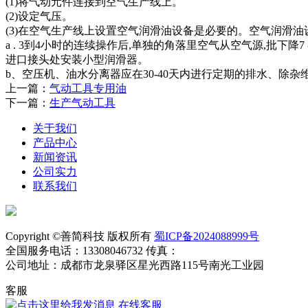
(1)将气动元件连接到空气生产线上。
(2)设定气压。
(3)在空气生产线上设置空气润滑油设备是必要的。空气润滑
a . 3到4小时的连续操作后,单独的角落里空气从空气源,批下
进口接头处安装小型润滑器。
b、空压机、油水分离器应在30-40天内进行定期的排水、除
上一篇：
气动工具专用油
下一篇：
生产气动工具
关于我们
产品中心
新闻资讯
公司实力
联系我们
Copyright ©善简科技 版权所有
蜀ICP备2024088999号
全国服务电话：13308046732 传真：
公司地址：成都市龙泉驿区星光西路115号南光工业园
客服
在线客服