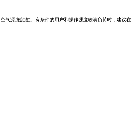
气管,将空气源,把油缸。有条件的用户和操作强度较满负荷时，建议在