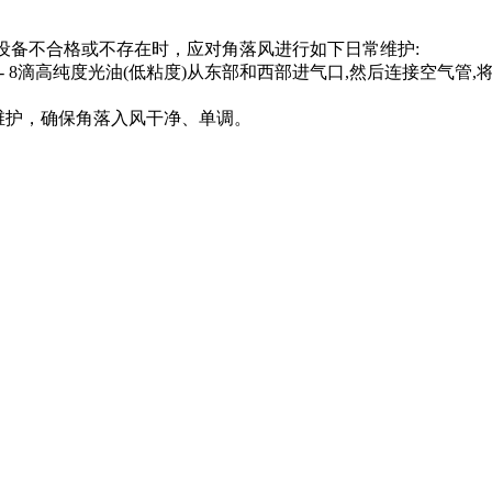
油设备不合格或不存在时，应对角落风进行如下日常维护:
降7 - 8滴高纯度光油(低粘度)从东部和西部进气口,然后连接空
杂维护，确保角落入风干净、单调。