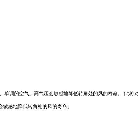
Bar)的清洁、单调的空气。高气压会敏感地降低转角处的风的寿命。 
。高气压会敏感地降低转角处的风的寿命。
。