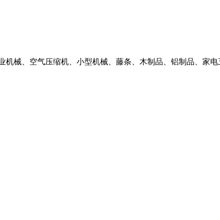
业机械、空气压缩机、小型机械、藤条、木制品、铝制品、家电五