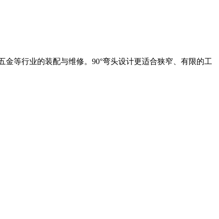
金等行业的装配与维修。90°弯头设计更适合狭窄、有限的工