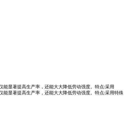
仅能显著提高生产率，还能大大降低劳动强度。特点:采用
仅能显著提高生产率，还能大大降低劳动强度。特点:采用特殊