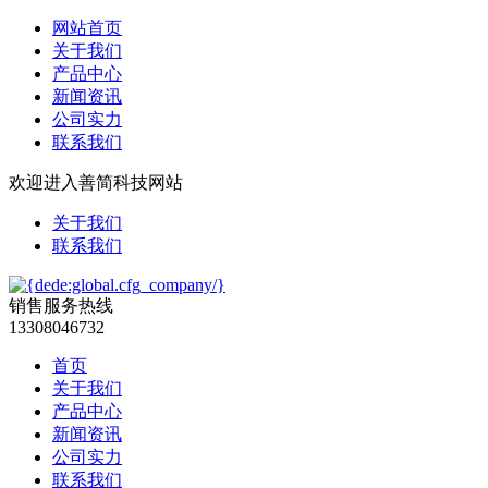
网站首页
关于我们
产品中心
新闻资讯
公司实力
联系我们
欢迎进入善简科技网站
关于我们
联系我们
销售服务热线
13308046732
首页
关于我们
产品中心
新闻资讯
公司实力
联系我们