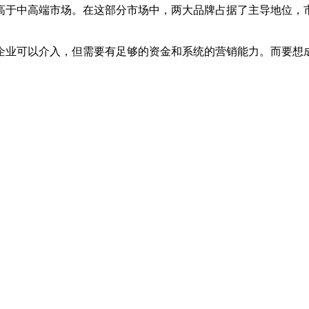
高于中高端市场。在这部分市场中，两大品牌占据了主导地位，
企业可以介入，但需要有足够的资金和系统的营销能力。而要想