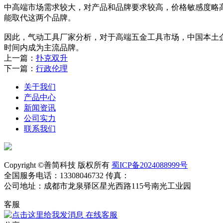
中高端市场需求较大，对产品和品牌要求较高，价格敏感度略
能取代这两个品牌。
因此，气动工具厂家分析，对于高端五金工具市场，中国本土
时间内成为主流品牌。
上一篇：
扑克双升
下一篇：
行政伦理
关于我们
产品中心
新闻资讯
公司实力
联系我们
Copyright ©善简科技 版权所有
蜀ICP备2024088999号
全国服务电话：13308046732 传真：
公司地址：成都市龙泉驿区星光西路115号南光工业园
客服
在线客服