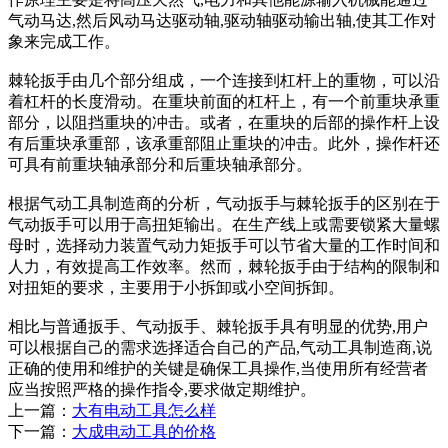
气动马达,然后风动马达驱动轴,驱动轴驱动输出轴,使其工作对
象来完成工作。
棘轮扳手由几个部分组成，一个连接到杠杆上的重物，可以沿
着杠杆的长度滑动。在重块前面的杠杆上，有一个前重块承重
部分，以阻挡重块的冲击。或者，在重块的后部的操作杆上设
有后重块承重部，该承重部阻止重块的冲击。此外，操作杆还
可具有前重块轴承部分和后重块轴承部分。
根据气动工具制造商的分析，气动扳手与棘轮扳手的区别在于
气动扳手可以用于高扭矩输出。在生产线上或需要锁紧大量螺
母时，选择动力装置气动力矩扳手可以节省大量的工作时间和
人力，有效提高工作效率。然而，棘轮扳手由于结构的限制和
对扭矩的要求，主要用于小拆卸或小空间拆卸。
相比与普通扳手、气动扳手、棘轮扳手具有明显的优势,用户
可以根据自己的需求选择适合自己的产品,气动工具制造商,说
正确的使用和维护的关键是确保工具操作,当使用所有经营者
应当按照严格的操作指令,要求做定期维护。
上一篇：
大有电动工具怎么样
下一篇：
大成电动工具的价格