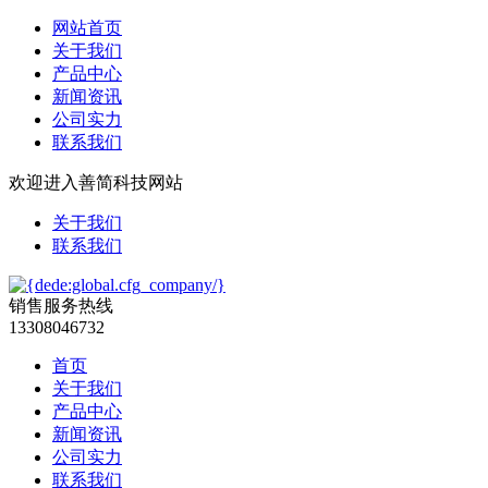
网站首页
关于我们
产品中心
新闻资讯
公司实力
联系我们
欢迎进入善简科技网站
关于我们
联系我们
销售服务热线
13308046732
首页
关于我们
产品中心
新闻资讯
公司实力
联系我们