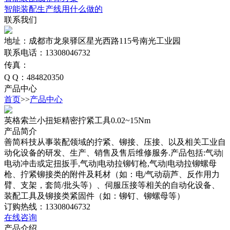
智能装配生产线用什么做的
联系我们
地址：成都市龙泉驿区星光西路115号南光工业园
联系电话：13308046732
传真：
Q Q：484820350
产品中心
首页
>>
产品中心
英格索兰小扭矩精密拧紧工具0.02~15Nm
产品简介
善简科技从事装配领域的拧紧、铆接、压接、以及相关工业自
动化设备的研发、生产、销售及售后维修服务.产品包括:气动|
电动冲击或定扭扳手,气动|电动拉铆钉枪,气动|电动拉铆螺母
枪、拧紧铆接类的附件及耗材（如：电/气动葫芦、反作用力
臂、支架，套筒/批头等）、伺服压接等相关的自动化设备、
装配工具及铆接类紧固件（如：铆钉、铆螺母等）
订购热线：13308046732
在线咨询
产品介绍