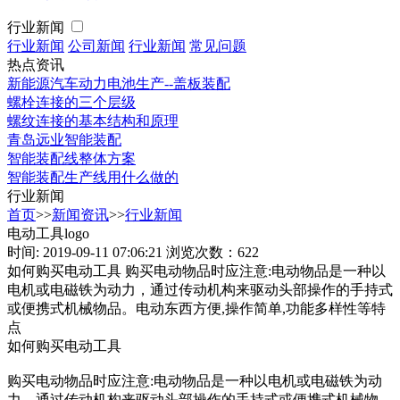
行业新闻
行业新闻
公司新闻
行业新闻
常见问题
热点资讯
新能源汽车动力电池生产--盖板装配
螺栓连接的三个层级
螺纹连接的基本结构和原理
青岛远业智能装配
智能装配线整体方案
智能装配生产线用什么做的
行业新闻
首页
>>
新闻资讯
>>
行业新闻
电动工具logo
时间: 2019-09-11 07:06:21
浏览次数：622
如何购买电动工具 购买电动物品时应注意:电动物品是一种以
电机或电磁铁为动力，通过传动机构来驱动头部操作的手持式
或便携式机械物品。电动东西方便,操作简单,功能多样性等特
点
如何购买电动工具
购买电动物品时应注意:电动物品是一种以电机或电磁铁为动
力，通过传动机构来驱动头部操作的手持式或便携式机械物