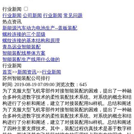
行业新闻
行业新闻
公司新闻
行业新闻
常见问题
热点资讯
新能源汽车动力电池生产--盖板装配
螺栓连接的三个层级
螺纹连接的基本结构和原理
青岛远业智能装配
智能装配线整体方案
智能装配生产线用什么做的
行业新闻
首页
>>
新闻资讯
>>
行业新闻
苏州智能装配公司排行
时间: 2019-08-19 07:09:00
浏览次数：645
为了克服大型飞机零部件对接智能装配的困难，提出了一种融
合多种先进数字技术的柔性装配技术系统。对系统的概念和结
构进行了分析和阐述，建立了对接装配用fsi样机。总结和阐述
为了克服大型飞机零部件对接智能装配的困难，提出了一种融
合多种先进数字技术的柔性装配技术系统。对系统的概念和结
构进行了分析和阐述，建立了对接装配用fsi样机。总结和阐述
了四种主要支撑技术。其中，装配过程仿真技术是基于数字样